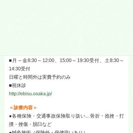
できます。
＜SHOP DATA＞
高槻市バス「栄町東」停留所すぐ
■TEL.072-655-1045
■高槻市芝生町2-7-20
■月～金8:30～12:00、15:00～19:30受付、土8:30～
14:30受付
日曜と時間外は実費予約のみ
■祝休診
http://ebisu.osaka.jp/
＜診療内容＞
●各種保険・交通事故保険取り扱い…骨折・捻挫・打
撲・挫傷・脱臼など
●鍼灸施術（保険外・保健扱いあり）