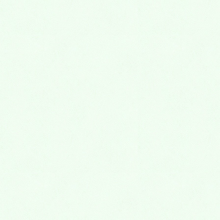
＜鍼灸整骨院＞
肩こりや腰痛、冷え性、便秘、偏頭痛など、病気やけ
がではないけど、慢性の痛みや倦怠で何となく調子が
悪いということはありませんか？身体の歪みやズレが
原因ということも。えびす鍼灸整骨院では、東洋医学
の考え方をもとに、本来、人が持っている治癒力を高
める施術を行っています。一人一人の症状に応じて原
因を追求、体内のバランスを考慮したプログラムで治
療してくれるから安心。これからの季節、花粉症でお
悩みの方もぜひ。アットホームな雰囲気で気軽に相談