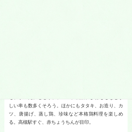
＜焼き鳥＞
開店以来「安くて美味しい」とネットのグルメランキ
ングや個人ブログでも話題の知る人ぞ知る名店であ
る。実家が鶏肉専門店というだけあって、毎日仕入れ
る新鮮朝引き地鶏が自慢。焼き鳥は1本100円から、も
も、手羽先、せせり、テール、松葉、ひねももなど珍
しい串も数多くそろう。ほかにもタタキ、お造り、カ
ツ、唐揚げ、蒸し鶏、珍味など本格鶏料理を楽しめ
る。高槻駅すぐ、赤ちょうちんが目印。