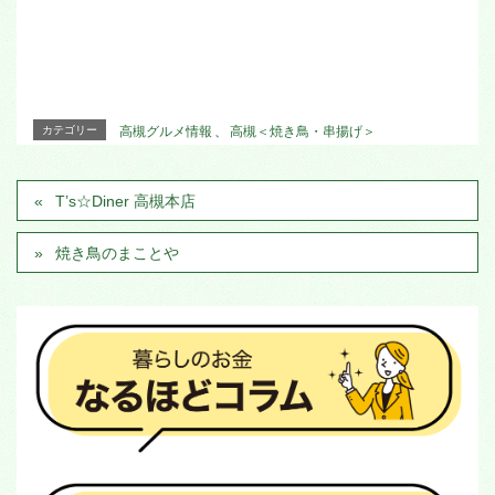
カテゴリー
高槻グルメ情報
、
高槻＜焼き鳥・串揚げ＞
T’s☆Diner 高槻本店
焼き鳥のまことや