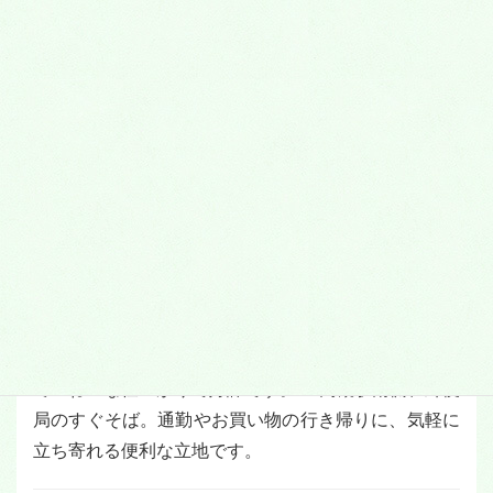
＜靴・カバン修理、合鍵＞
お気に入りの靴やバックは、きちんと修理して大切に
使いたい。かかとやつま先、すべり止め補強、中敷き
交換など、靴のメンテナンスならメンズもレディスも
おまかせ。ブランドバックなどの修理もＯＫです。合
カギも各メーカーの一般的なカギから高性能特殊キー
まで、豊富にそろっていて、すぐに作ってくれます。
また、シリンダー交換や防犯対策も気軽に相談できま
す。いずれも、高い技術をリーズナブル価格で提供、
ていねいな仕上がりで好評です。JR高槻駅南側、郵便
局のすぐそば。通勤やお買い物の行き帰りに、気軽に
立ち寄れる便利な立地です。