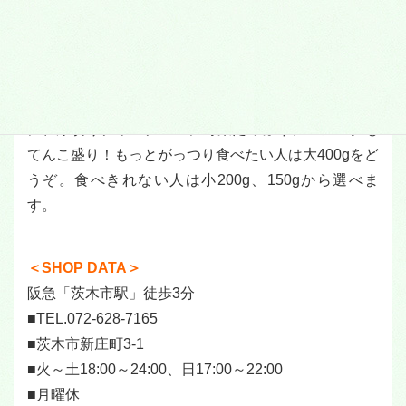
バラ肉。絶妙の味とバランスで、ボリュームたっぷり
でも完食できる。かっこいい食べ方は「全力で残さず
食べる！」というわけで、お腹の空き具合に合わせて
注文してね。
写真上／この量で「並」豚ラーメン900円。300gの麺
に、厚切りチャーチューに野菜たっぷり、ニンニクも
てんこ盛り！もっとがっつり食べたい人は大400gをど
うぞ。食べきれない人は小200g、150gから選べま
す。
＜SHOP DATA＞
阪急「茨木市駅」徒歩3分
■TEL.072-628-7165
■茨木市新庄町3-1
■火～土18:00～24:00、日17:00～22:00
■月曜休