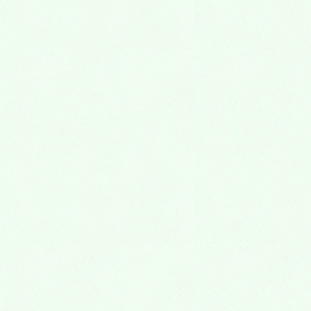
＜ラーメン＞
京都・伏見にある人気のラーメン店からのれん分けし
て、昨年末にオープン。本店から受け継いだ味と他店
通常の3倍という量で、行列のできる人気店となって
いる。メニューは、ラーメン・汁なしの2種類のみ。
あとは麺の量とトッピングを選ぶだけ！スープはコク
のある豚骨ベースしょうゆ味、麺はコシのある極太ち
ぢれ麺、チャーチューはじっくり煮込んだやわらか豚