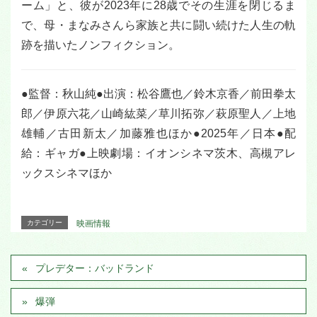
ーム」と、彼が2023年に28歳でその生涯を閉じるま
で、母・まなみさんら家族と共に闘い続けた人生の軌
跡を描いたノンフィクション。
●監督：秋山純●出演：松谷鷹也／鈴木京香／前田拳太
郎／伊原六花／山崎紘菜／草川拓弥／萩原聖人／上地
雄輔／古田新太／加藤雅也ほか●2025年／日本●配
給：ギャガ●上映劇場：イオンシネマ茨木、高槻アレ
ックスシネマほか
カテゴリー
映画情報
プレデター：バッドランド
爆弾