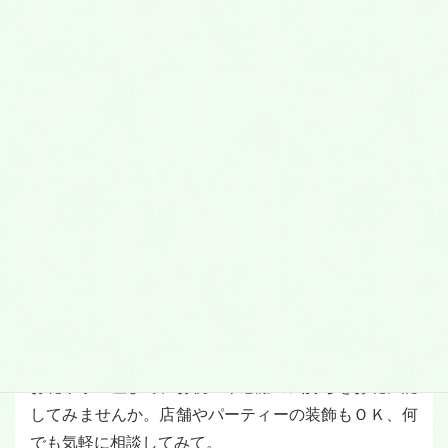
＜花屋＞
オリジナルのアレンジフラワー＆花束で人気のお花屋
さん「flower pot」が茨木に出店。季節の花にぬいぐ
るみやバルーンを使ったアレンジメントが大好評。お
客様のリクエストに応えて、さまざまな種類を取り揃
え、好みや予算に応じて、素敵なアレンジや花束を作
ってくれます。大切な記念日から日常のちょっとした
お礼や手土産まで、お祝いや感謝の気持ちをお花に託
してみませんか。店舗やパーティーの装飾もＯＫ、何
でも気軽に相談してみて。