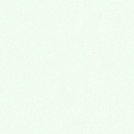
＜レディスファッション＞
高槻マダムに人気のセレクトショップ。店内には、カ
ジュアルなカットソーやパンツ、シックなブラウスや
チュニック、エレガントなワンピースなどなど、いろ
んなテイストのお洋服がずらり。トレンドを取り入れ
つつ、ゆったり着心地のいいデザインや、気になる体
型をさりげなくカバーしてくれるシルエットなど、マ
ダムにうれしいアイテムがそろっています。3L、4Lま
での豊富なサイズ展開だから、ぴったりのものが見つ
かりそう。お値段も店頭のお買い得品から、ブランド